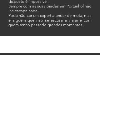
disposto é impossível.
Sempre com as suas piadas em Portunhol não
lhe escapa nada.
Pode não ser um expert a andar de mota, mas
é alguém que não se escusa a viajar e com
quem tenho passado grandes momentos.
PAULO
MENESES
Ter alguém ao nosso lado que é uma
excelente pessoa, um excelente condutor e
ainda por cima é um excelente mecânico é