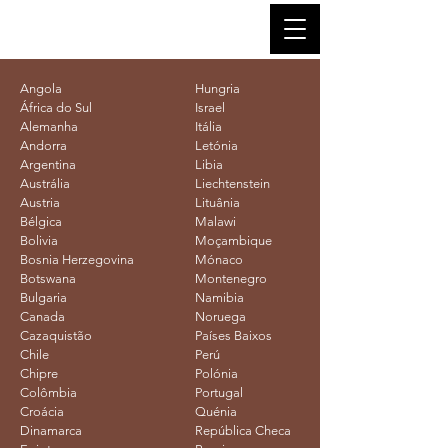
Angola
Hungria
África do Sul
Israel
Alemanha
Itália
Andorra
Letónia
Argentina
Libia
Austrália
Liechtenstein
Austria
Lituânia
Bélgica
Malawi
Bolivia
Moçambique
Bosnia
Herzegovina
Mónaco
Botswana
Montenegro
Bulgaria
Namibia
Canada
Noruega
Cazaquistão
Países Baixos
Chile
Perú
Chipre
Polónia
Colômbia
Portugal
Croácia
Quénia
Dinamarca
República Checa