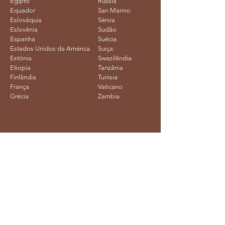
Egipto
Russia
Equador
San Marino
Eslováquia
Sérvia
Eslovénia
Sudão
Espanha
Suécia
Estados Unidos da América
Suiça
Estónia
Swazilândia
Etiopia
Tanzânia
Finlândia
Tunisia
França
Vaticano
Grécia
Zambia